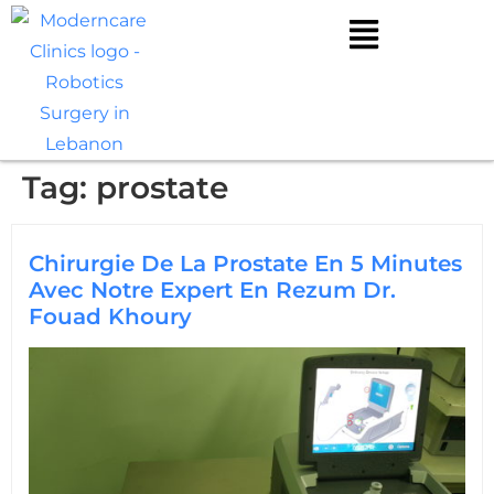
Tag:
prostate
Chirurgie De La Prostate En 5 Minutes
Avec Notre Expert En Rezum Dr.
Fouad Khoury