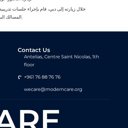
خلال زيارته إلى دبي، قام بإجراء جلسات تدريبي
المسالك البولية الآخرين المعرفة والقدرات التي يحتاجونها لتقديم علاج ريزيوم بنجاح، مما يضمن حصول المرضى على أفضل رعاية ممكنة.
Contact Us
Antelias, Centre Saint Nicolas, 1th
floor
+961 76 88 76 76
wecare@moderncare.org
ARE