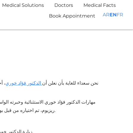
Medical Solutions
Doctors
Medical Facts
AR
EN
FR
Book Appointment
نحن سعداء للغاية بأن نعلن أن
الدكتور فؤاد خوري
، أ
مهارات الدكتور فؤاد خوري الاستثنائية وخبرته الوا
في ممارستهم.
ريزيوم، تم اختياره من قبل 
زيارة الدكتور خوري إلى دبي كمشرف لبرنامج ريزيوم تعكس الاعتراف العالمي بخبرته والطلب المتزايد على علاج ريزيوم في جميع أنحاء العالم.